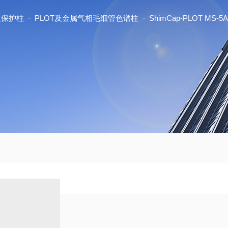
-
-
及保护柱
PLOT及金属气相毛细管色谱柱
ShimCap-PLOT M