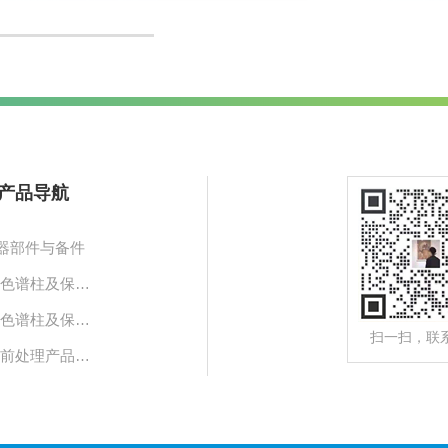
产品导航
器部件与备件
液相色谱柱及保护柱
气相色谱柱及保护柱
扫一扫，联
样品前处理产品及相关装置
通用消耗品
用实验室仪器