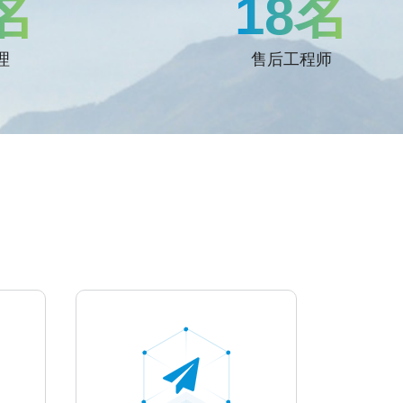
名
18名
理
售后工程师