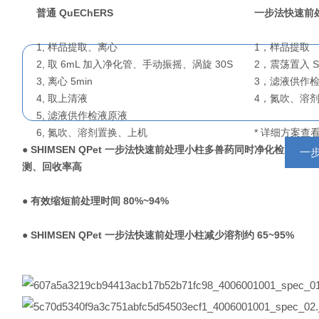
普通 QuEChERS
一步法快速前处理 
1, 样品提取、离心
1，样品提取
2, 取 6mL 加入净化管、手动振摇、涡旋 30S
2，震荡置入 S
3, 离心 5min
3，滤液供作
4, 取上清液
4，氮吹、溶
5, 滤液供作检液原液
6, 氮吹、溶剂置换、上机
* 详细方案查
●
SHIMSEN QPet 一步法快速前处理小柱
多兽药同时净化检
一
测、回收率高
● 有效缩短前处理时间 80%~94%
●
SHIMSEN QPet 一步法快速前处理小柱
减少溶剂约 65~95%