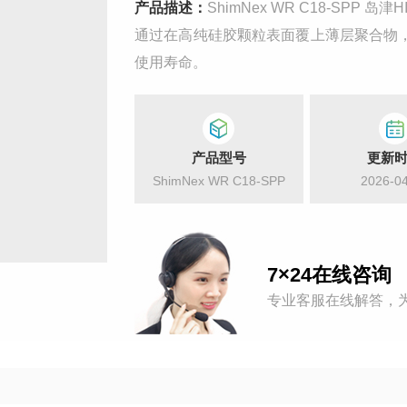
产品描述：
ShimNex WR C18-SPP 岛津HILIC色谱柱 反相/正相耐碱，宽pH值，耐高温，ODS，C18，封端，
通过在高纯硅胶颗粒表面覆上薄层聚合物
使用寿命。
产品型号
更新
ShimNex WR C18-SPP
2026-0
7×24在线咨询
专业客服在线解答，